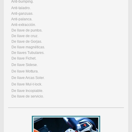
Anti-bumping.
Anti-taladro.
Anti-ganzuas.
Anti-palanca.
Anti-extracción.
De llave de puntos.
De llave de cruz.
De llave de Gorjas.
De llave magnéticas.
De llaves Tubulares.
De llave Fichet.
De llave Sidese.
De llave Mottura.
De llave Arcas Soler.
De llave Mul-t-lock.
De llave Incopiable.
De llave de servicio.