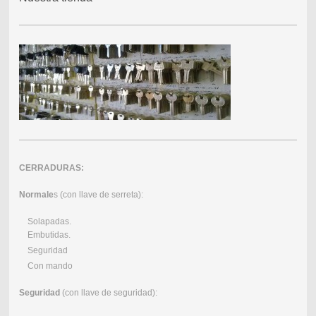
CERRADURAS:
Normale
s (con llave de serreta):
Solapadas.
Embutidas.
Seguridad
Con mando
Seguridad
(con llave de seguridad):