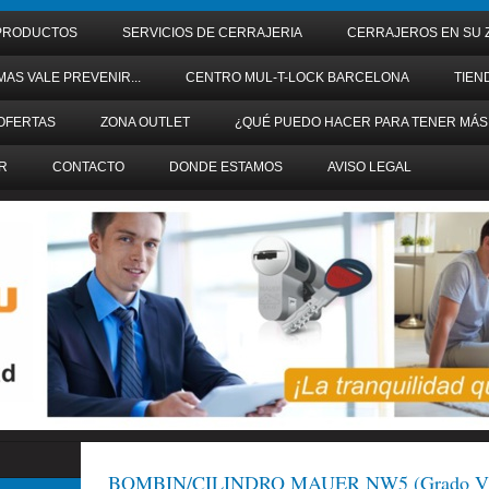
PRODUCTOS
SERVICIOS DE CERRAJERIA
CERRAJEROS EN SU 
MAS VALE PREVENIR...
CENTRO MUL-T-LOCK BARCELONA
TIEN
OFERTAS
ZONA OUTLET
¿QUÉ PUEDO HACER PARA TENER MÁS
R
CONTACTO
DONDE ESTAMOS
AVISO LEGAL
BOMBIN/CILINDRO MAUER NW5 (Grado VI d