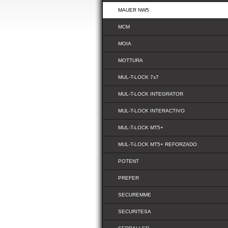
MAUER NW5
MCM
MOIA
MOTTURA
MUL-T-LOCK 7x7
MUL-T-LOCK INTEGRATOR
MUL-T-LOCK INTERACTIVO
MUL-T-LOCK MT5+
MUL-T-LOCK MT5+ REFORZADO
POTENT
PREFER
SECUREMME
SECURITESA