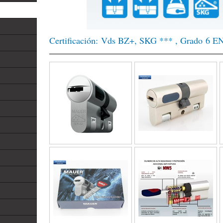
Certificación: Vds BZ+, SKG *** , Grado 6 E