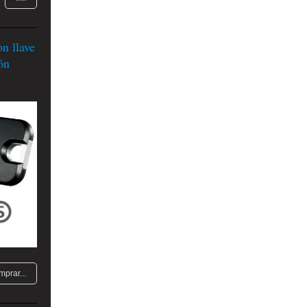
 llave
ón
mprar...