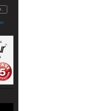
...
as