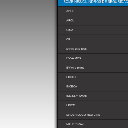
BOMBINES/CILINDROS DE SEGURIDA
ABUS
ARCU
CISA
CR
EVVA 3KS plus
EVVA MCS
EVVA e-primo
FICHET
INCECA
INN.KEY SMART
LINCE
MAUER LOGO RED LINE
MAUER NW4