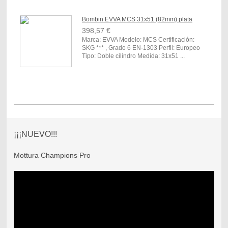
Bombin EVVA MCS 31x51 (82mm) plata
398,57 €
Marca: EVVA Modelo: MCS Certificación:
SKG *** , Grado 6 EN-1303 Perfil: Europeo
Tipo: Doble cilindro Medida: 31x51 ...
¡¡¡NUEVO!!!
Mottura Champions Pro