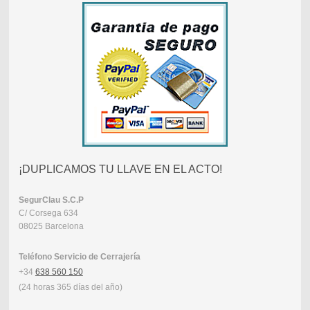
¡DUPLICAMOS TU LLAVE EN EL ACTO!
SegurClau
S.C.P
C/ Corsega 634
08025 Barcelona
Teléfono Servicio de Cerrajería
+34
638 560 150
(24 horas 365 días del año)