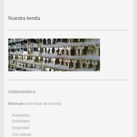
Nuestra tienda
CERRADURAS:
Normale
s (con llave de serreta):
Solapadas.
Embutidas.
Seguridad
Con mando