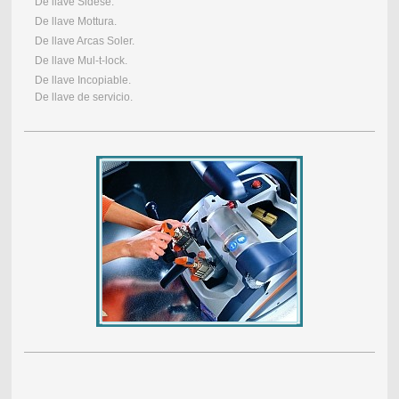
De llave Sidese.
De llave Mottura.
De llave Arcas Soler.
De llave Mul-t-lock.
De llave Incopiable.
De llave de servicio.