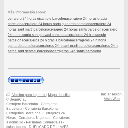
Más información sobre:
cerrajero 24 horas eixample barcelona
cerrajero 24 horas gracia
barcelona
cerrajero 24 horas horta guinardo barcelona
cerrajero 24
horas sant marti barcelona
cerrajero 24 horas sants barcelona
cerrajero
24 horas sarria sant gervasi barcelona
cerrajeros 24 h eixample
barcelona
cerrajeros 24 h gracia barcelona
cerrajeros 24 h horta
guinardo barcelona
cerrajeros 24 h sant marti barcelona
cerrajeros 24 h
sarria sant gervasi barcelona
cerrajeros 24h sants barcelona
Iniciar sesión
Versión para imprimir
|
Mapa del sitio
-
Vista Web
-
© SegurClau
Cerrajero Barcelona - Cerrajeros
Barcelona - Cerrajería Barcelona -
Cerrajerías Barcelona - Cerrajeros 24
Horas - Cerrajeros Urgentes - Cerrajeros
a domicilio - Persianas Comerciales -
cajas fuertes - DUPLICADO DE LLAVES