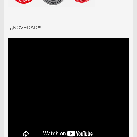
¡¡¡NOVEDAD!!!