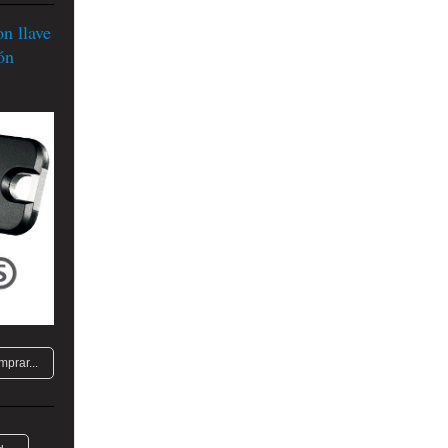
 llave
ón
mprar...