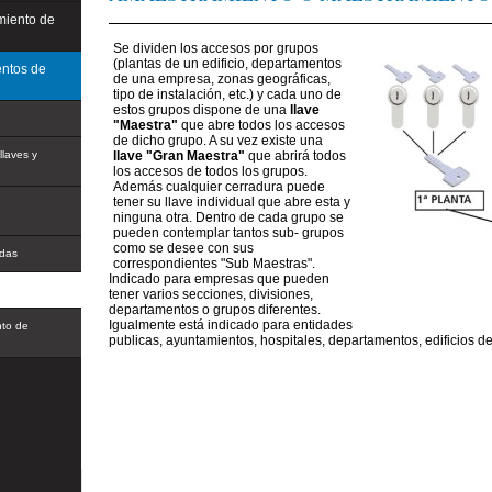
miento de
Se dividen los accesos por grupos
(plantas de un edificio, departamentos
entos de
de una empresa, zonas geográficas,
tipo de instalación, etc.) y cada uno de
estos grupos dispone de una
llave
"Maestra"
que abre todos los accesos
de dicho grupo. A su vez existe una
llaves y
llave "Gran Maestra"
que abrirá todos
los accesos de todos los grupos.
Además cualquier cerradura puede
tener su llave individual que abre esta y
ninguna otra. Dentro de cada grupo se
pueden contemplar tantos sub- grupos
como se desee con sus
adas
correspondientes "Sub Maestras".
Indicado para empresas que pueden
tener varios secciones, divisiones,
departamentos o grupos diferentes.
Igualmente está indicado para entidades
nto de
publicas, ayuntamientos, hospitales, departamentos, edificios de