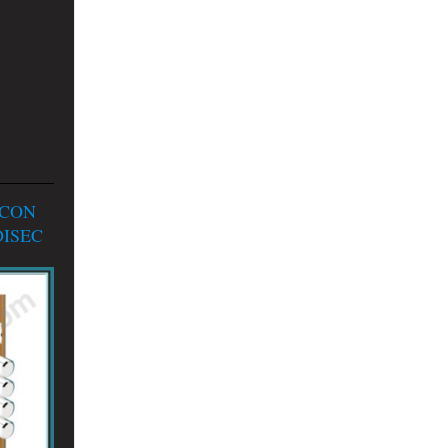
 CON
ISEC