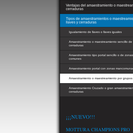
Ventajas del amaestramiento o maestrea
cerraduras
Tipos de amaestramientos o maestreami
llaves y cerraduras
Igualamiento de llaves o llaves iguales
Amaestramiento o maestreamiento sencillo de 
cerraduras
Amaestramiento tipo portal sencillo o de zonas
comunes
Amaestramiento portal con zonas mancomun
Amaestramiento o maestreamiento por grupos
Amaestramiento Cruzado o gran amaestramie
cerraduras
¡¡¡NUEVO!!!
MOTTURA CHAMPIONS PRO