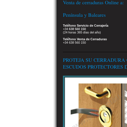
Venta de cerraduras Online a:
Península y Baleares
Teléfono Servicio de Cerrajería
+34
638 560 150
(24 horas 365 días del año)
Teléfono Venta de Cerraduras
+34 638 560 150
PROTEJA SU CERRADURA
ESCUDOS PROTECTORES D