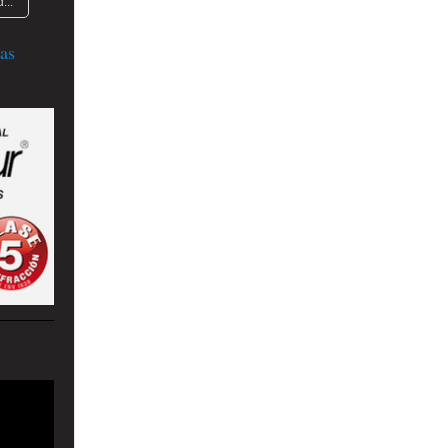
...
as