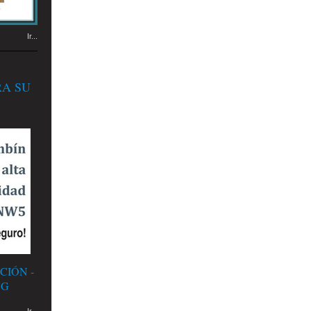
Ir...
RA SU
CIÓN -
NG