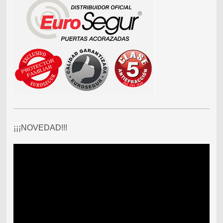
¡¡¡NOVEDAD!!!