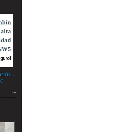
CIÓN -
NG
Ir...