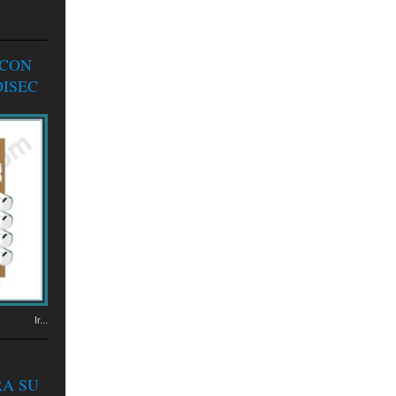
 CON
ISEC
Ir...
RA SU