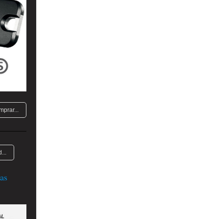
mprar...
...
as