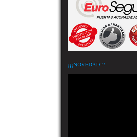
¡¡¡NOVEDAD!!!