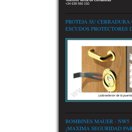
Teléfono Venta de Cerraduras
+34 638 560 150
PROTEJA SU CERRADURA
ESCUDOS PROTECTORES D
BOMBINES MAUER - NW5
¡MAXIMA SEGURIDAD PA