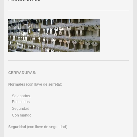
CERRADURAS:
Normale
s (con llave de serreta):
Solapadas.
Embutidas.
Seguridad
Con mando
Seguridad
(con llave de seguridad):