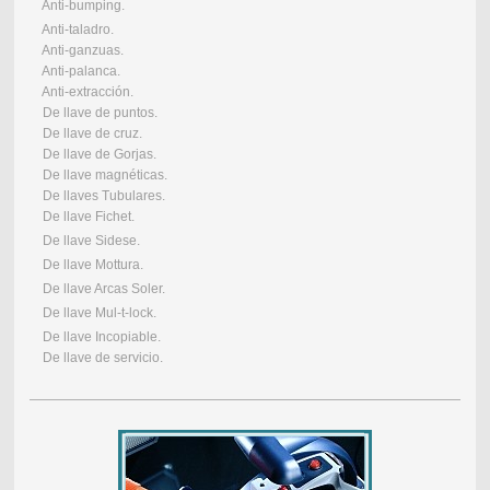
Anti-bumping.
Anti-taladro.
Anti-ganzuas.
Anti-palanca.
Anti-extracción.
De llave de puntos.
De llave de cruz.
De llave de Gorjas.
De llave magnéticas.
De llaves Tubulares.
De llave Fichet.
De llave Sidese.
De llave Mottura.
De llave Arcas Soler.
De llave Mul-t-lock.
De llave Incopiable.
De llave de servicio.