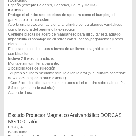
IVA incluido
España (excepto Baleares, Canarias, Ceuta y Melilla).
Ir a tienda
Protege el cilindro ante técnicas de apertura como el bumping, el
ganzuado o la impresión.
Aporta una protección adicional al cilindro contra ataques vandálicos
como la rotura del puente o la extracción.
Contiene placas de acero de manganeso para dificultar el taladrado.
Imposibilita el sabotaje de cilindros con siliconas, pegamentos y otros
elementos.
El escudo se desbloquea a través de un llavero magnético con
combinación
Incluye 2 llaves magnéticas
Montaje sin tornilleria pasante.
2 posibilidades de sujección:
- Al propio cilindro mediante tornillo allen lateral (si el cilindro sobresale
de 4 a 8,5 mm por la parte exterior).
- Con 2 tornillos directamente a la puerta (si el cilindro sobresale de 0 a
8,5 mm por la parte exterior).
Acabado: Inox.
Escudo Protector Magnético Antivandálico DORCAS
MG 100 Latón
€
128,54
IVA incluido