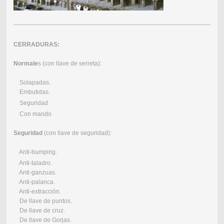
CERRADURAS:
Normale
s (con llave de serreta):
Solapadas.
Embutidas.
Seguridad
Con mando
Seguridad
(con llave de seguridad):
Anti-bumping.
Anti-taladro.
Anti-ganzuas.
Anti-palanca.
Anti-extracción.
De llave de puntos.
De llave de cruz.
De llave de Gorjas.