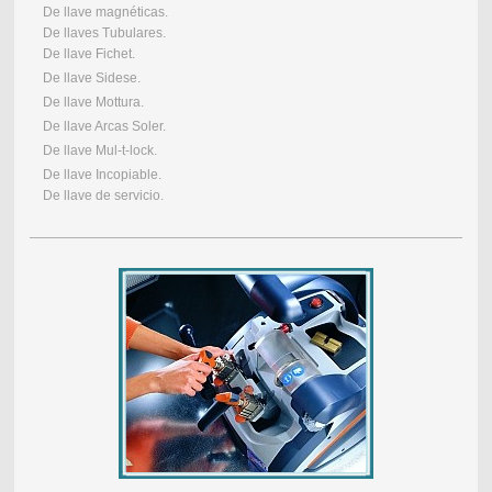
De llave magnéticas.
De llaves Tubulares.
De llave Fichet.
De llave Sidese.
De llave Mottura.
De llave Arcas Soler.
De llave Mul-t-lock.
De llave Incopiable.
De llave de servicio.