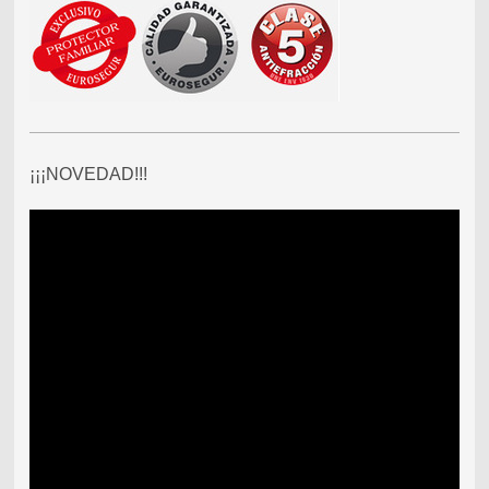
¡¡¡NOVEDAD!!!