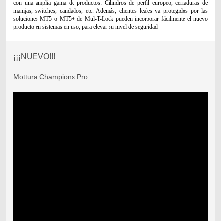
con una amplia gama de productos: Cilindros de perfil europeo, cerraduras de
manijas, switches, candados, etc. Además, clientes leales ya protegidos por las
soluciones MT5 o MT5+ de Mul-T-Lock pueden incorporar fácilmente el nuevo
producto en sistemas en uso, para elevar su nivel de seguridad
¡¡¡NUEVO!!!
Mottura Champions Pro