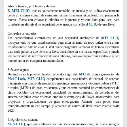
Ahorre tiempo, problemas y dinero
El
MT5 CLIQ
, que es sumamente rentable, se instala y se utiliza exactamente
como un sistema común de cerradura: sin perforaciones ni cableado, sin preparar la
puerta. Basta con colocar el cilindro en la puerta y ya está listo para usar, para
brindarle un alto nivel de seguridad de avanzada, con sólo el
CLIQ
de una llave.
Controle sus entradas
Las características electrónicas de alta seguridad inteligente de
MT5 CLIQ
incluyen todo lo que usted necesita para estar al tanto de todo quien entra a sus
instalaciones o sale de ellas. Usted puede programar ventanas de tiempo específicas
para cada persona que tiene una llave, basándose en sus tareas específicas y puede
leer la revisión de información de cada cilindro, para averigurar quién entró o quién
intentó entrar en cualquier momento dado.
Siéntase seguro
Basándose en la potente plataforma de alta seguridad
MT5
de quinta generación de
Mul-T-Lock, MT5 CLIQ
complementa sus capacidades de control de accesos
inteligente con una sólida protección mecánica: mecanismos de cierre dobles (MT5)
o triples (MT5+) de gran resistencia y una enorme cantidad de combinaciones de
cierre posibles. La excepcional capacidad de amaestramiento de cerraduras del
sistema posibilita crear sistemas amplios y complejos de llaves amaestradas, para
proyectos y organizaciones de gran envergadura. Además, para poder estar
tranquilo durante mucho tiempo: ¡La patente de control de llave estará vigente hasta
2025!
Intégrelo en su sistema
MT5 CLIQ
, que esencialmente es una solución internacional, se puede integrar