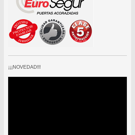
¡¡¡NOVEDAD!!!