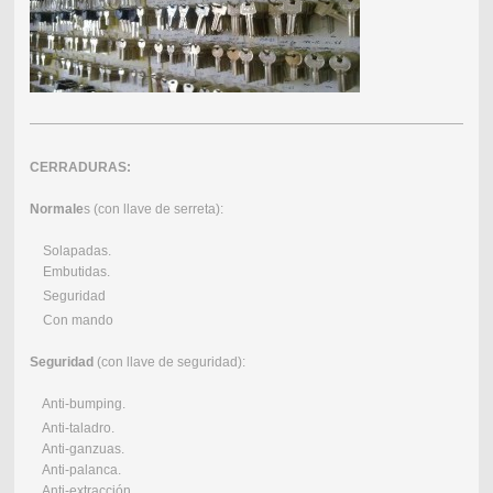
CERRADURAS:
Normale
s (con llave de serreta):
Solapadas.
Embutidas.
Seguridad
Con mando
Seguridad
(con llave de seguridad):
Anti-bumping.
Anti-taladro.
Anti-ganzuas.
Anti-palanca.
Anti-extracción.