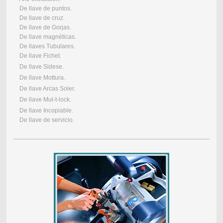
De llave de puntos.
De llave de cruz.
De llave de Gorjas.
De llave magnéticas.
De llaves Tubulares.
De llave Fichet.
De llave Sidese.
De llave Mottura.
De llave Arcas Soler.
De llave Mul-t-lock.
De llave Incopiable.
De llave de servicio.