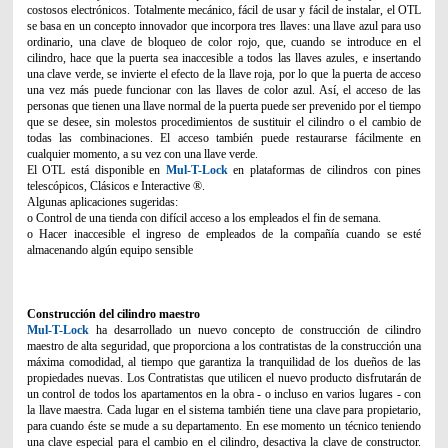
costosos electrónicos. Totalmente mecánico, fácil de usar y fácil de instalar, el OTL
se basa en un concepto innovador que incorpora tres llaves: una llave azul para uso
ordinario, una clave de bloqueo de color rojo, que, cuando se introduce en el
cilindro, hace que la puerta sea inaccesible a todos las llaves azules, e insertando
una clave verde, se invierte el efecto de la llave roja, por lo que la puerta de acceso
una vez más puede funcionar con las llaves de color azul. Así, el acceso de las
personas que tienen una llave normal de la puerta puede ser prevenido por el tiempo
que se desee, sin molestos procedimientos de sustituir el cilindro o el cambio de
todas las combinaciones. El acceso también puede restaurarse fácilmente en
cualquier momento, a su vez con una llave verde.
El OTL está disponible en
Mul-T-Lock
en plataformas de cilindros con pines
telescópicos, Clásicos e Interactive ®.
Algunas aplicaciones sugeridas:
o Control de una tienda con difícil acceso a los empleados el fin de semana.
o Hacer inaccesible el ingreso de empleados de la compañía cuando se esté
almacenando algún equipo sensible
Construcción del cilindro maestro
Mul-T-Lock
ha desarrollado un nuevo concepto de construcción de cilindro
maestro de alta seguridad, que proporciona a los contratistas de la construcción una
máxima comodidad, al tiempo que garantiza la tranquilidad de los dueños de las
propiedades nuevas. Los Contratistas que utilicen el nuevo producto disfrutarán de
un control de todos los apartamentos en la obra - o incluso en varios lugares - con
la llave maestra. Cada lugar en el sistema también tiene una clave para propietario,
para cuando éste se mude a su departamento. En ese momento un técnico teniendo
una clave especial para el cambio en el cilindro, desactiva la clave de constructor.