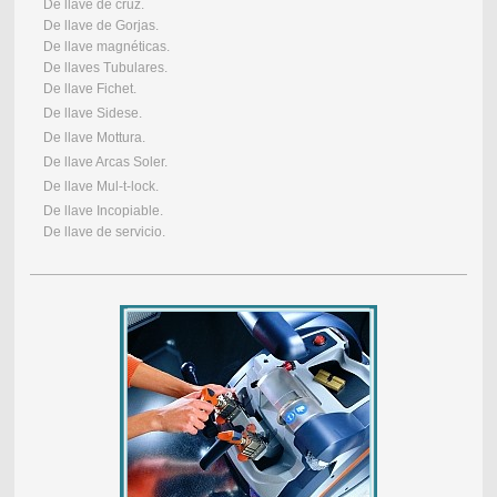
De llave de cruz.
De llave de Gorjas.
De llave magnéticas.
De llaves Tubulares.
De llave Fichet.
De llave Sidese.
De llave Mottura.
De llave Arcas Soler.
De llave Mul-t-lock.
De llave Incopiable.
De llave de servicio.