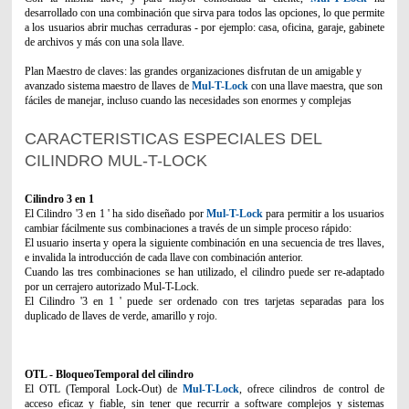
desarrollado con una combinación que sirva para todos las opciones, lo que permite
a los usuarios abrir muchas cerraduras - por ejemplo: casa, oficina, garaje, gabinete
de archivos y más con una sola llave.
Plan Maestro de claves: las grandes organizaciones disfrutan de un amigable y
avanzado sistema maestro de llaves de
Mul-T-Lock
con una llave maestra, que son
fáciles de manejar, incluso cuando las necesidades son enormes y complejas
CARACTERISTICAS ESPECIALES DEL
CILINDRO MUL-T-LOCK
Cilindro 3 en 1
El Cilindro '3 en 1 ' ha sido diseñado por
Mul-T-Lock
para permitir a los usuarios
cambiar fácilmente sus combinaciones a través de un simple proceso rápido:
El usuario inserta y opera la siguiente combinación en una secuencia de tres llaves,
e invalida la introducción de cada llave con combinación anterior.
Cuando las tres combinaciones se han utilizado, el cilindro puede ser re-adaptado
por un cerrajero autorizado Mul-T-Lock.
El Cilindro '3 en 1 ' puede ser ordenado con tres tarjetas separadas para los
duplicado de llaves de verde, amarillo y rojo.
OTL - BloqueoTemporal del cilindro
El OTL (Temporal Lock-Out) de
Mul-T-Lock
, ofrece cilindros de control de
acceso eficaz y fiable, sin tener que recurrir a software complejos y sistemas