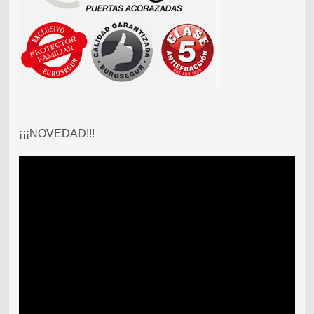
¡¡¡NOVEDAD!!!