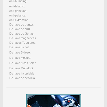
Anti-bumping.
Anti-taladro.
Anti-ganzuas.
Anti-palanca.
Anti-extracción.
De llave de puntos.
De llave de cruz.
De llave de Gorjas.
De llave magnéticas.
De llaves Tubulares.
De llave Fichet.
De llave Sidese.
De llave Mottura.
De llave Arcas Soler.
De llave Mul-t-lock.
De llave Incopiable.
De llave de servicio.