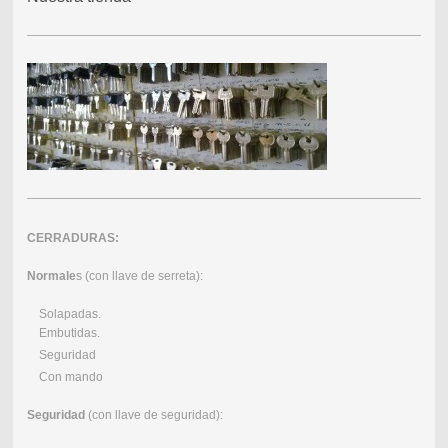
CERRADURAS:
Normale
s (con llave de serreta):
Solapadas.
Embutidas.
Seguridad
Con mando
Seguridad
(con llave de seguridad):