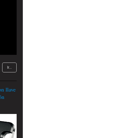
Ir...
 llave
ón