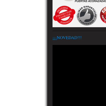
¡¡¡NOVEDAD!!!