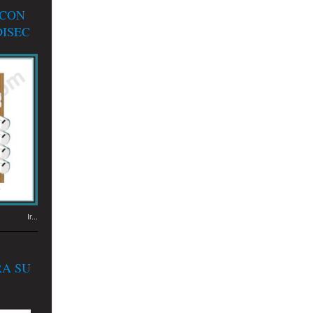
 CON
ISEC
Ir...
RA SU