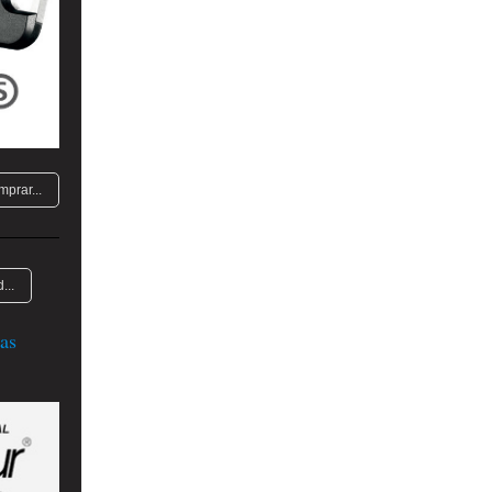
mprar...
...
as