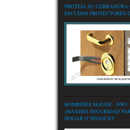
PROTEJA SU CERRADURA
ESCUDOS PROTECTORES D
BOMBINES MAUER - NW5
¡MAXIMA SEGURIDAD PA
HOGAR O NEGOCIO!