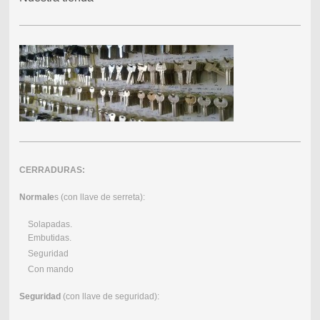
CERRADURAS:
Normale
s (con llave de serreta):
Solapadas.
Embutidas.
Seguridad
Con mando
Seguridad
(con llave de seguridad):