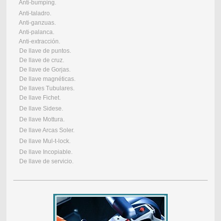
Anti-bumping.
Anti-taladro.
Anti-ganzuas.
Anti-palanca.
Anti-extracción.
De llave de puntos.
De llave de cruz.
De llave de Gorjas.
De llave magnéticas.
De llaves Tubulares.
De llave Fichet.
De llave Sidese.
De llave Mottura.
De llave Arcas Soler.
De llave Mul-t-lock.
De llave Incopiable.
De llave de servicio.