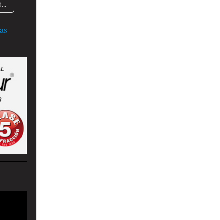
...
as