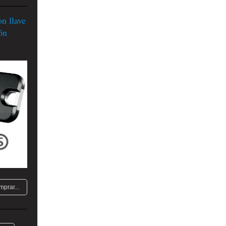
 llave
ón
mprar...