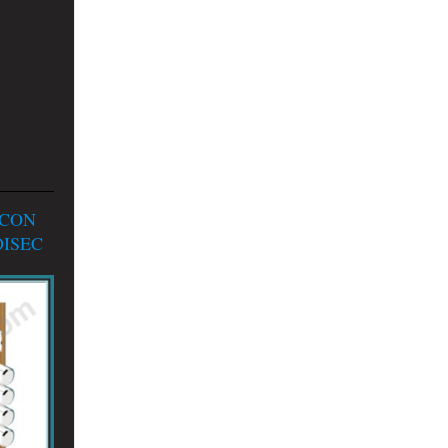
 CON
ISEC