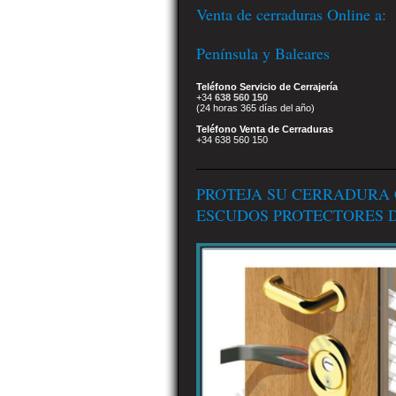
Venta de cerraduras Online a:
Península y Baleares
Teléfono Servicio de Cerrajería
+34
638 560 150
(24 horas 365 días del año)
Teléfono Venta de Cerraduras
+34 638 560 150
PROTEJA SU CERRADURA
ESCUDOS PROTECTORES D