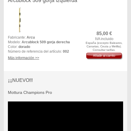
Arcublock 509 gorja izquierda
85,00
€
Fabricante:
Arcu
IVA incluido
Modelo:
Arcublock 509 gorja derecha
España (excepto Baleares,
Color:
dorado
Canarias, Ceuta y Melilla).
Consultar tarifas.
Número de referencia del artículo:
002
Añadir al carrito
Más información >>
¡¡¡NUEVO!!!
Mottura Champions Pro