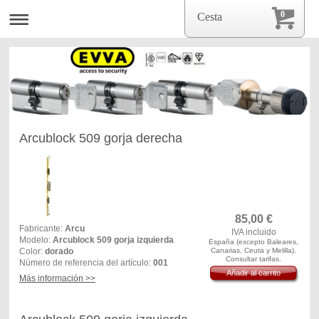
0
Cesta
Arcublock 509 gorja derecha
85,00
€
Fabricante:
Arcu
IVA incluido
Modelo:
Arcublock 509 gorja izquierda
España (excepto Baleares,
Color:
dorado
Canarias, Ceuta y Melilla).
Consultar tarifas.
Número de referencia del artículo:
001
Añadir al carrito
Más información >>