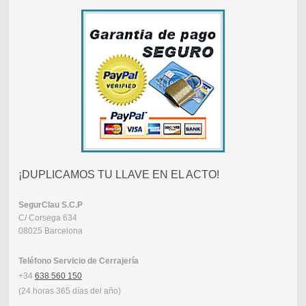
¡DUPLICAMOS TU LLAVE EN EL ACTO!
SegurClau
S.C.P
C/ Corsega 634
08025 Barcelona
Teléfono Servicio de Cerrajería
+34
638 560 150
(24 horas 365 días del año)