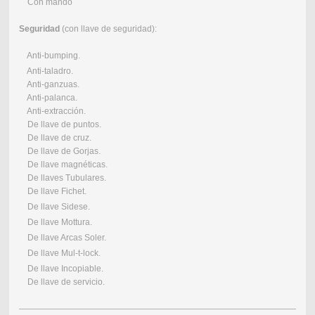
Con mando
Seguridad
(con llave de seguridad):
Anti-bumping.
Anti-taladro.
Anti-ganzuas.
Anti-palanca.
Anti-extracción.
De llave de puntos.
De llave de cruz.
De llave de Gorjas.
De llave magnéticas.
De llaves Tubulares.
De llave Fichet.
De llave Sidese.
De llave Mottura.
De llave Arcas Soler.
De llave Mul-t-lock.
De llave Incopiable.
De llave de servicio.