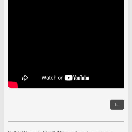
Ir...