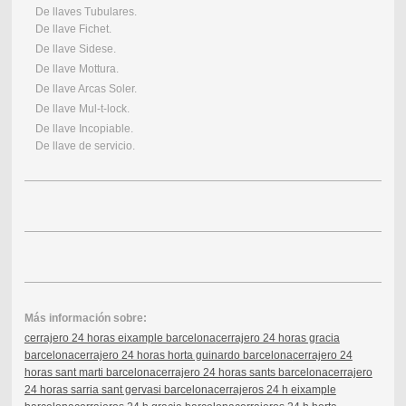
De llaves Tubulares.
De llave Fichet.
De llave Sidese.
De llave Mottura.
De llave Arcas Soler.
De llave Mul-t-lock.
De llave Incopiable.
De llave de servicio.
Más información sobre:
cerrajero 24 horas eixample barcelona
cerrajero 24 horas gracia
barcelona
cerrajero 24 horas horta guinardo barcelona
cerrajero 24
horas sant marti barcelona
cerrajero 24 horas sants barcelona
cerrajero
24 horas sarria sant gervasi barcelona
cerrajeros 24 h eixample