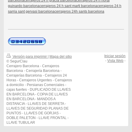
barcelona
cerrajeros 24 h gracia barcelona
cerrajeros 24 h horta
guinardo barcelona
cerrajeros 24 h sant marti barcelona
cerrajeros 24 h
sarria sant gervasi barcelona
cerrajeros 24h sants barcelona
Iniciar sesión
Versión para imprimir
|
Mapa del sitio
-
Vista Web
-
© SegurClau
Cerrajero Barcelona - Cerrajeros
Barcelona - Cerrajería Barcelona -
Cerrajerías Barcelona - Cerrajeros 24
Horas - Cerrajeros Urgentes - Cerrajeros
a domicilio - Persianas Comerciales -
cajas fuertes - DUPLICADO DE LLAVES
EN BARCELONA - COPIA DE LLAVES
EN BARCELONA - MANDOS A
DISTANCIA - LLAVES DE SERRETA -
LLAVES DE SEGURIDAD PLANAS DE
PUNTOS - LLAVES DE GORJAS -
DOBLE PALETON - LLAVE FRONTAL -
LLAVE TUBULAR