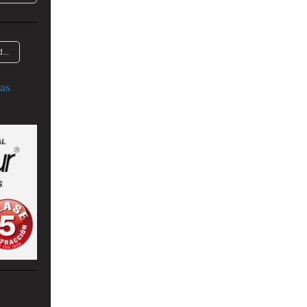
...
as