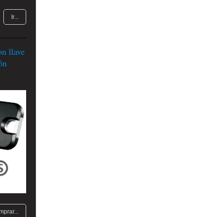
Ir...
 llave
ón
mprar...