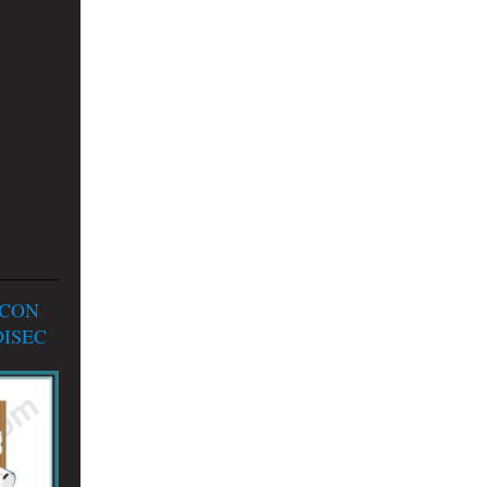
 CON
ISEC