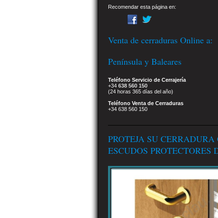
Recomendar esta página en:
Venta de cerraduras Online a:
Península y Baleares
Teléfono Servicio de Cerrajería
+34
638 560 150
(24 horas 365 días del año)
Teléfono Venta de Cerraduras
+34 638 560 150
PROTEJA SU CERRADURA
ESCUDOS PROTECTORES D