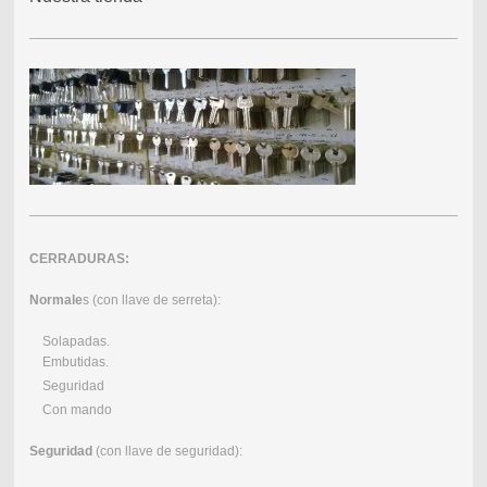
CERRADURAS:
Normale
s (con llave de serreta):
Solapadas.
Embutidas.
Seguridad
Con mando
Seguridad
(con llave de seguridad):