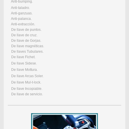
Anti-bumping.
Anti-taladro.
Anti-ganzuas.
Anti-palanca.
Anti-extracción.
De llave de puntos.
De llave de cruz.
De llave de Gorjas.
De llave magnéticas.
De llaves Tubulares.
De llave Fichet.
De llave Sidese.
De llave Mottura.
De llave Arcas Soler.
De llave Mul-t-lock.
De llave Incopiable.
De llave de servicio.