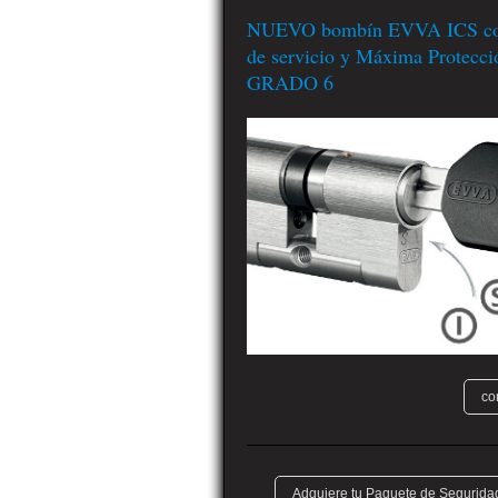
NUEVO bombín EVVA ICS con
de servicio y Máxima Protecci
GRADO 6
co
Adquiere tu Paquete de Seguridad