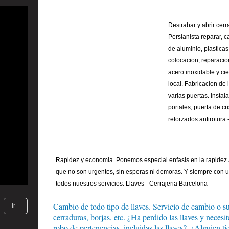
Destrabar y abrir cer
Persianista reparar, 
de aluminio, plasticas
colocacion, reparacio
acero inoxidable y ci
local. Fabricacion de 
varias puertas. Instal
portales, puerta de cr
reforzados antirotura 
Rapidez y economia. Ponemos especial enfasis en la rapidez al
que no son urgentes, sin esperas ni demoras. Y siempre con u
todos nuestros servicios. Llaves - Cerrajeria Barcelona
Cambio de todo tipo de llaves. Servicio de cambio o su
Ir...
cerraduras, borjas, etc. ¿Ha perdido las llaves y neces
robo de pertenencias, incluidas las llaves?, ¿Alguien ti