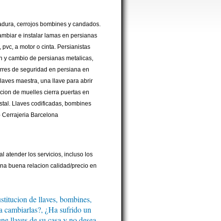
radura, cerrojos bombines y candados.
cambiar e instalar lamas en persianas
, pvc, a motor o cinta. Persianistas
n y cambio de persianas metalicas,
erres de seguridad en persiana en
llaves maestra, una llave para abrir
acion de muelles cierra puertas en
istal. Llaves codificadas, bombines
- Cerrajeria Barcelona
 atender los servicios, incluso los
na buena relacion calidad/precio en
stitucion de llaves, bombines,
ita cambiarlas?, ¿Ha sufrido un
ene llaves de su casa y no desea