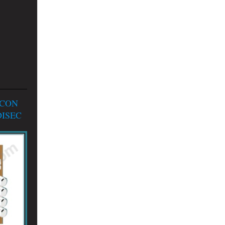
 CON
ISEC