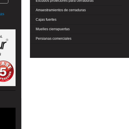
Escudos protectores para cerraduras
Amaestramientos de cerraduras
as
Cajas fuertes
Muelles cierrapuertas
Persianas comerciales