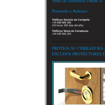
Venta de cerraduras Online a:
Península y Baleares
Teléfono Servicio de Cerrajería
+34
638 560 150
(24 horas 365 días del año)
Teléfono Venta de Cerraduras
+34 638 560 150
PROTEJA SU CERRADURA
ESCUDOS PROTECTORES D