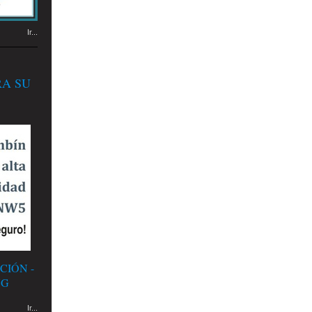
Ir...
RA SU
CIÓN -
NG
Ir...