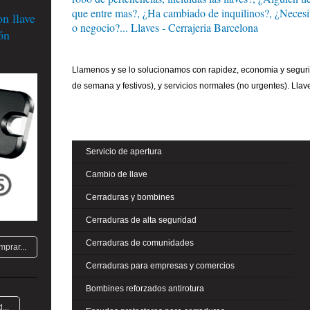
que entre mas?, ¿Ha cambiado de inquilinos?, ¿Necesita
 llave
o negocio?... Llaves - Cerrajeria Barcelona
ón
Llamenos y se lo solucionamos con rapidez, economia y segurid
de semana y festivos), y servicios normales (no urgentes). Llav
Servicio de apertura
Cambio de llave
Cerraduras y bombines
Cerraduras de alta seguridad
Cerraduras de comunidades
mprar...
Cerraduras para empresas y comercios
Bombines reforzados antirotura
...