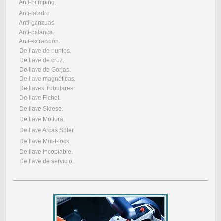
Anti-bumping.
Anti-taladro.
Anti-ganzuas.
Anti-palanca.
Anti-extracción.
De llave de puntos.
De llave de cruz.
De llave de Gorjas.
De llave magnéticas.
De llaves Tubulares.
De llave Fichet.
De llave Sidese.
De llave Mottura.
De llave Arcas Soler.
De llave Mul-t-lock.
De llave Incopiable.
De llave de servicio.