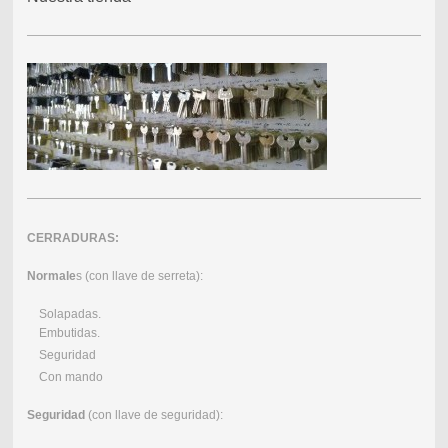
CERRADURAS:
Normale
s (con llave de serreta):
Solapadas.
Embutidas.
Seguridad
Con mando
Seguridad
(con llave de seguridad):