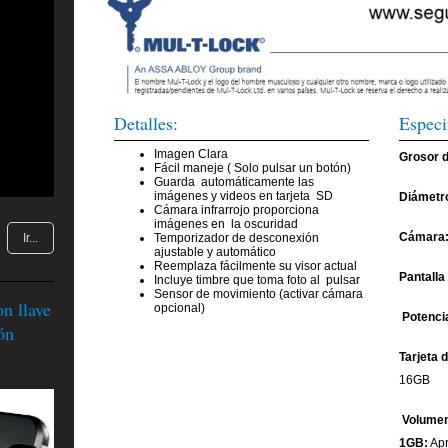
Detalles:
Especi
Imagen Clara
Grosor d
Fácil maneje ( Solo pulsar un botón)
Guarda automáticamente las
imágenes y videos en tarjeta SD
Diámetro
Cámara infrarrojo proporciona
imágenes en la oscuridad
Cámara
Ir...
Temporizador de desconexión
ajustable y automático
Reemplaza fácilmente su visor actual
Pantalla
Incluye timbre que toma foto al pulsar
Sensor de movimiento (activar cámara
 llave
opcional)
Potenci
ón
Tarjeta 
16GB
Volumen
1GB:
Apr