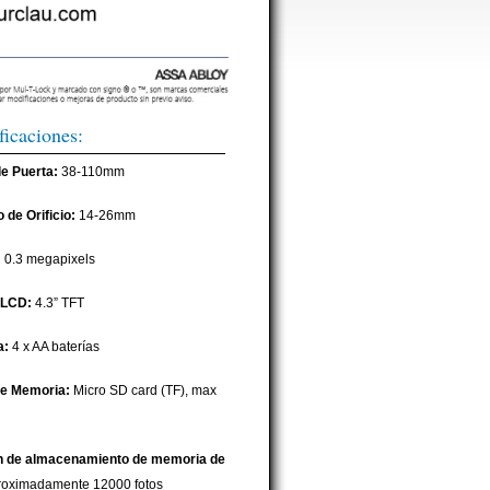
ficaciones:
e Puerta:
38-110mm
 de Orificio:
14-26mm
:
0.3 megapixels
 LCD:
4.3” TFT
a:
4 x AA baterías
de Memoria:
Micro SD card (TF), max
 de almacenamiento de memoria de
oximadamente 12000 fotos