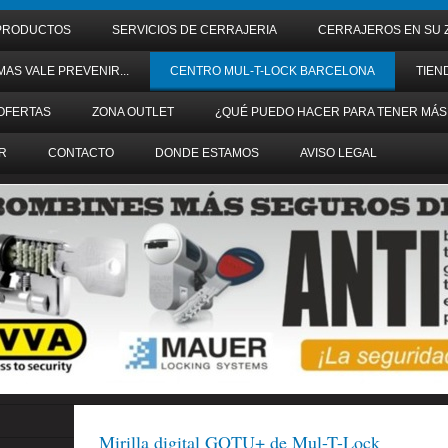
PRODUCTOS
SERVICIOS DE CERRAJERIA
CERRAJEROS EN SU 
MAS VALE PREVENIR...
CENTRO MUL-T-LOCK BARCELONA
TIEN
OFERTAS
ZONA OUTLET
¿QUÉ PUEDO HACER PARA TENER MÁS
R
CONTACTO
DONDE ESTAMOS
AVISO LEGAL
Mirilla digital GOTU+ de Mul-T-Lock