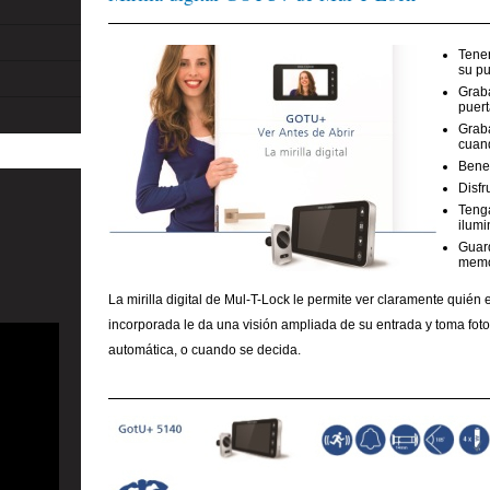
Tener
su pu
Graba
puer
Graba
cuand
Benef
Disfr
Tenga
ilumi
Guard
memo
La mirilla digital de Mul-T-Lock le permite ver claramente quién
incorporada le da una visión ampliada de su entrada y toma fot
automática, o cuando se decida.