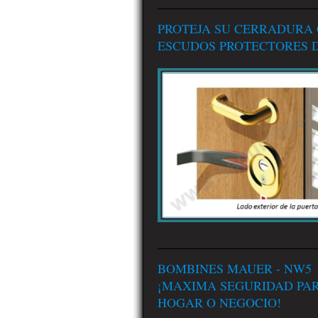
PROTEJA SU CERRADURA
ESCUDOS PROTECTORES D
BOMBINES MAUER - NW5
¡MAXIMA SEGURIDAD PA
HOGAR O NEGOCIO!