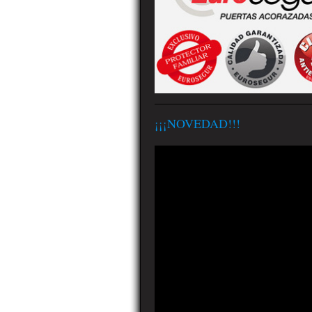
¡¡¡NOVEDAD!!!