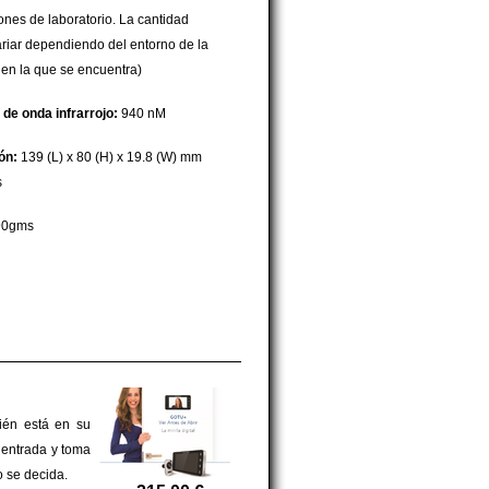
ones de laboratorio. La cantidad
riar dependiendo del entorno de la
n la que se encuentra)
 de onda infrarrojo:
940 nM
ón:
139 (L) x 80 (H) x 19.8 (W) mm
s
0gms
uién está en su
 entrada y toma
o se decida.