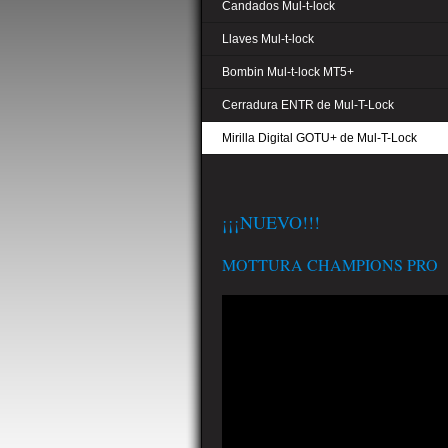
Candados Mul-t-lock
Llaves Mul-t-lock
Bombin Mul-t-lock MT5+
Cerradura ENTR de Mul-T-Lock
Mirilla Digital GOTU+ de Mul-T-Lock
¡¡¡NUEVO!!!
MOTTURA CHAMPIONS PRO