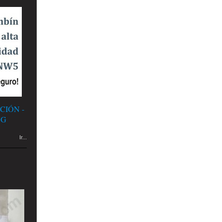
CIÓN -
NG
Ir...