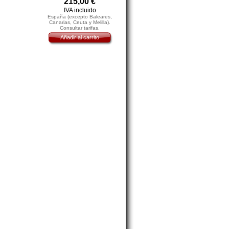
215,00
€
IVA incluido
España (excepto Baleares,
Canarias, Ceuta y Melilla).
Consultar tarifas.
Añadir al carrito