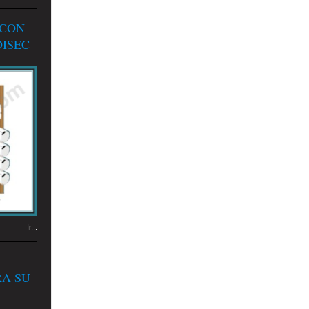
 CON
ISEC
Ir...
RA SU